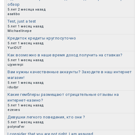
обзор
Обычная тема
5 лет 2 месяца назад
asatibo
Test, just a test
5 лет 1 месяц назад
Обычная тема
MichaelInepe
Кредиток кредиты круглосуточно
5 лет 1 месяц назад
Обычная тема
YuriDUT
Как возможно в наше время доход получить на ставках?
5 лет 1 месяц назад
Обычная тема
ujyxerepi
Вам нужны качественные аккаунты? Заходите в наш интернет
магазин!
Обычная тема
5 лет 1 месяц назад
idudyr
Какие гемблеры размещают отрицательные отзывы на
интернет-казино?
Обычная тема
5 лет 1 месяц назад
ezexes
Девушки легкого поведения, кто они ?
5 лет 1 месяц назад
Обычная тема
polynaFer
I consider, that you are not right. I am assured.