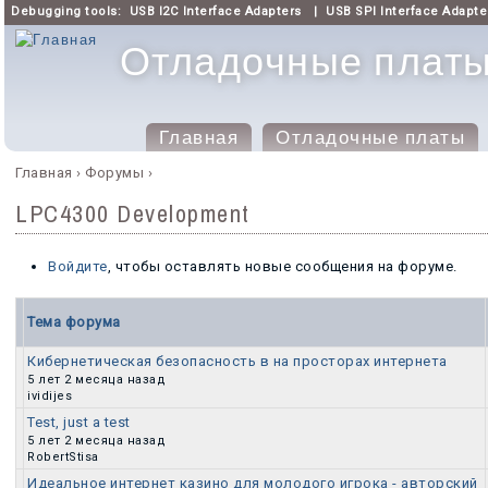
Debugging tools:
USB I2C Interface Adapters
|
USB SPI Interface Adapte
Отладочные платы 
Главная
Отладочные платы
Главное меню
Главная
›
Форумы
›
Вы здесь
LPC4300 Development
Войдите
, чтобы оставлять новые сообщения на форуме.
Тема форума
Кибернетическая безопасность в на просторах интернета
5 лет 2 месяца назад
Обычная тема
ividijes
Test, just a test
5 лет 2 месяца назад
Обычная тема
RobertStisa
Идеальное интернет казино для молодого игрока - авторский