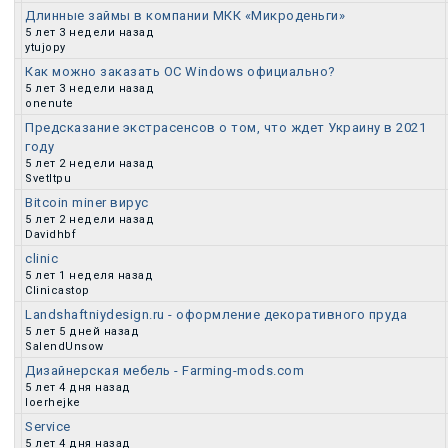
Длинные займы в компании МКК «Микроденьги»
5 лет 3 недели назад
Обычная тема
ytujopy
Как можно заказать ОС Windows официально?
5 лет 3 недели назад
Обычная тема
onenute
Предсказание экстрасенсов о том, что ждет Украину в 2021
году
Обычная тема
5 лет 2 недели назад
Svetltpu
Bitcoin miner вирус
5 лет 2 недели назад
Обычная тема
Davidhbf
clinic
5 лет 1 неделя назад
Обычная тема
Clinicastop
Landshaftniydesign.ru - оформление декоративного пруда
5 лет 5 дней назад
Обычная тема
SalendUnsow
Дизайнерская мебель - Farming-mods.com
5 лет 4 дня назад
Обычная тема
loerhejke
Service
5 лет 4 дня назад