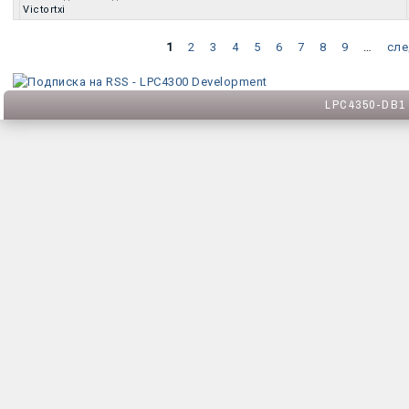
Обычная тема
Victortxi
1
2
3
4
5
6
7
8
9
…
сле
Страницы
LPC4350-DB1 