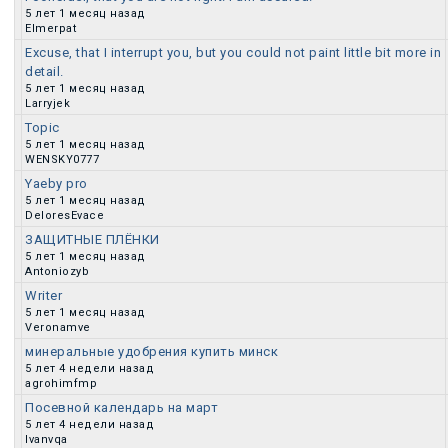
5 лет 1 месяц назад
Обычная тема
Elmerpat
Excuse, that I interrupt you, but you could not paint little bit more in
detail.
Обычная тема
5 лет 1 месяц назад
Larryjek
Topic
5 лет 1 месяц назад
Обычная тема
WENSKY0777
Yaeby pro
5 лет 1 месяц назад
Обычная тема
DeloresEvace
ЗАЩИТНЫЕ ПЛЁНКИ
5 лет 1 месяц назад
Обычная тема
Antoniozyb
Writer
5 лет 1 месяц назад
Обычная тема
Veronamve
минеральные удобрения купить минск
5 лет 4 недели назад
Обычная тема
agrohimfmp
Посевной календарь на март
5 лет 4 недели назад
Обычная тема
Ivanvqa