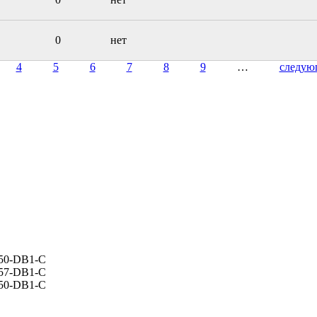
0
нет
4
5
6
7
8
9
…
следую
50-DB1-C
57-DB1-C
50-DB1-C