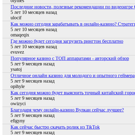
olymes
Последние новости, полезные рекомендации по видеоигре C
Обычная тема
5 лет 10 месяцев назад
ulocif
Как можно сегодня зарабатывать в онлайн-казино? Стратег
Обычная тема
5 лет 10 месяцев назад
omaqeqix
Где можно будет сегодня загрузить рингтон бесплатно
Обычная тема
5 лет 10 месяцев назад
evuvez
Популярное казино с ТОП аппаратами - авторский обзор
Обычная тема
5 лет 9 месяцев назад
ysatoj
Отличное онлайн казино для молодого и опытного геймера
Обычная тема
5 лет 9 месяцев назад
opihyle
Как сегодня можно будет выяснить точный китайский горо
Обычная тема
5 лет 9 месяцев назад
owizyci
Благодаря чему онлайн-казино Вулкан сейчас лучшее?
Обычная тема
5 лет 9 месяцев назад
efigyny
Как сейчас быстро скачать ролик из TikTok
Обычная тема
5 лет 9 месяцев назад