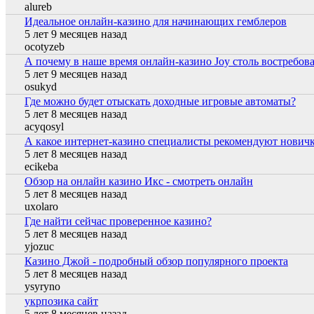
alureb
Идеальное онлайн-казино для начинающих гемблеров
Обычная тема
5 лет 9 месяцев назад
ocotyzeb
А почему в наше время онлайн-казино Joy столь востребов
Обычная тема
5 лет 9 месяцев назад
osukyd
Где можно будет отыскать доходные игровые автоматы?
Обычная тема
5 лет 8 месяцев назад
acyqosyl
А какое интернет-казино специалисты рекомендуют нович
Обычная тема
5 лет 8 месяцев назад
ecikeba
Обзор на онлайн казино Икс - смотреть онлайн
Обычная тема
5 лет 8 месяцев назад
uxolaro
Где найти сейчас проверенное казино?
Обычная тема
5 лет 8 месяцев назад
yjozuc
Казино Джой - подробный обзор популярного проекта
Обычная тема
5 лет 8 месяцев назад
ysyryno
укрпозика сайт
Обычная тема
5 лет 8 месяцев назад