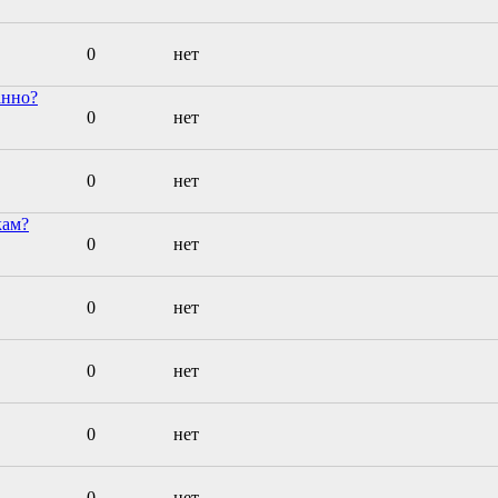
0
нет
анно?
0
нет
0
нет
кам?
0
нет
0
нет
0
нет
0
нет
0
нет