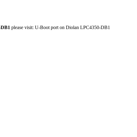
0-DB1
please visit:
U-Boot port on Diolan LPC4350-DB1