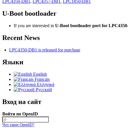
LPC4350-DB1
,
LPC4357-DB1
,
LPC1850-DB1
U-Boot bootloader
If you are interested in
U-Boot bootloader port for LPC435
Recent News
LPC4350-DB1 is released for purchase
Языки
English
Français
Ελληνικά
Русский
Вход на сайт
Войти по OpenID
Что такое OpenID?