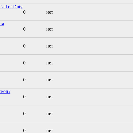
all of Duty
0
нет
ия
0
нет
0
нет
0
нет
0
нет
скоп?
0
нет
0
нет
0
нет