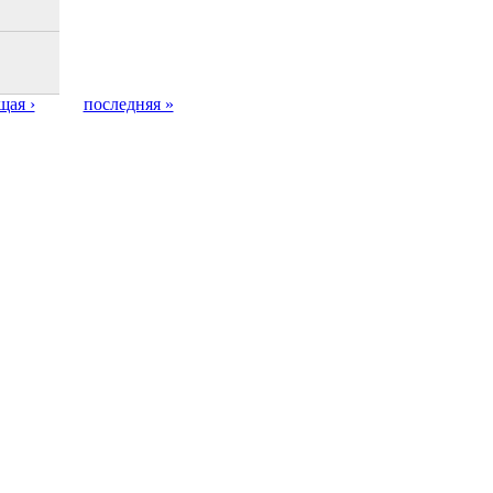
щая ›
последняя »