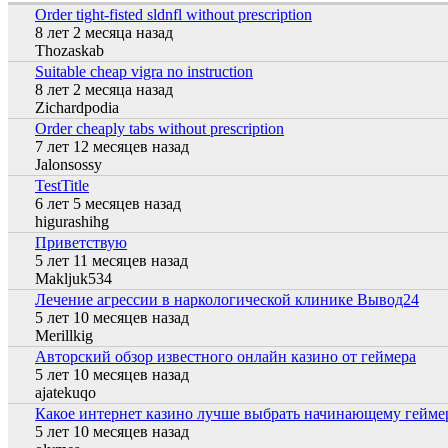
Order tight-fisted sldnfl without prescription
Обычная тема
8 лет 2 месяца назад
Thozaskab
Suitable cheap vigra no instruction
Обычная тема
8 лет 2 месяца назад
Zichardpodia
Order cheaply tabs without prescription
Обычная тема
7 лет 12 месяцев назад
Jalonsossy
TestTitle
Обычная тема
6 лет 5 месяцев назад
higurashihg
Приветствую
Обычная тема
5 лет 11 месяцев назад
Makljuk534
Лечение агрессии в наркологической клинике Вывод24
Обычная тема
5 лет 10 месяцев назад
Merillkig
Авторский обзор известного онлайн казино от геймера
Обычная тема
5 лет 10 месяцев назад
ajatekuqo
Какое интернет казино лучше выбрать начинающему гейме
Обычная тема
5 лет 10 месяцев назад