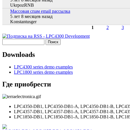
UkrpozRNB
Массовая спам email рассылка
Обычная тема
5 лет 8 месяцев назад
Konstantusger
1
2
3
Страницы
Поиск
Форма поиска
Downloads
LPC4300 series demo examples
LPC1800 series demo examples
Где приобрести
LPC4350-DB1
,
LPC4350-DB1-A
,
LPC4350-DB1-B
,
LPC43
LPC4357-DB1
,
LPC4357-DB1-A
,
LPC4357-DB1-B
,
LPC43
LPC1850-DB1
,
LPC1850-DB1-A
,
LPC1850-DB1-B
,
LPC18