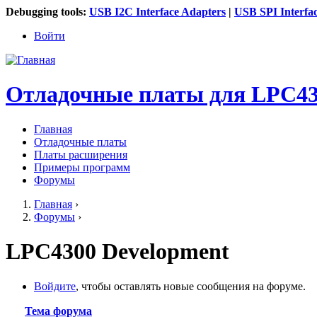
Debugging tools:
USB I2C Interface Adapters
|
USB SPI Interfa
Войти
Отладочные платы для LPC43
Главная
Отладочные платы
Главное меню
Платы расширения
Примеры программ
Форумы
Главная
›
Форумы
›
Вы здесь
LPC4300 Development
Войдите
, чтобы оставлять новые сообщения на форуме.
Тема форума