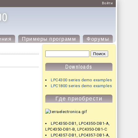
Войти
00
ения
Примеры программ
Форумы
Форма поиска
Поиск
Downloads
LPC4300 series demo examples
LPC1800 series demo examples
Где приобрести
LPC4350-DB1
,
LPC4350-DB1-A
,
LPC4350-DB1-B
,
LPC4350-DB1-C
LPC4357-DB1
,
LPC4357-DB1-A
,