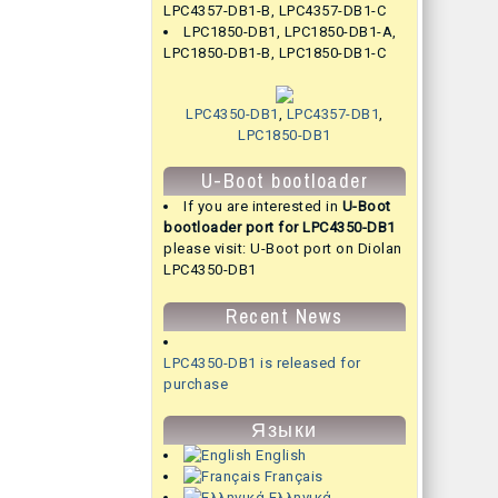
LPC4357-DB1-B
,
LPC4357-DB1-C
LPC1850-DB1
,
LPC1850-DB1-A
,
LPC1850-DB1-B
,
LPC1850-DB1-C
LPC4350-DB1
,
LPC4357-DB1
,
LPC1850-DB1
U-Boot bootloader
If you are interested in
U-Boot
bootloader port for LPC4350-DB1
please visit:
U-Boot port on Diolan
LPC4350-DB1
Recent News
LPC4350-DB1 is released for
purchase
Языки
English
Français
Ελληνικά