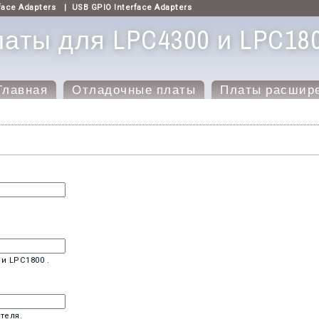
face Adapters
|
USB GPIO Interface Adapters
аты для LPC4300 и LPC18
Главная
Отладочные платы
Платы расшир
и LPC1800 .
теля.