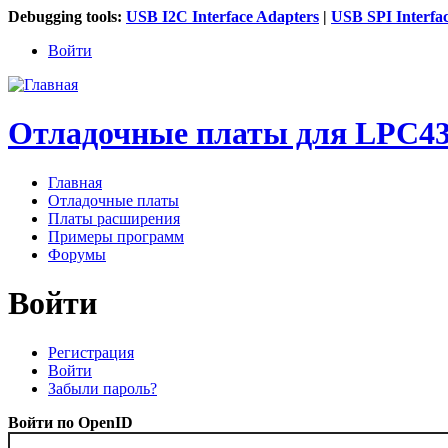
Debugging tools:
USB I2C Interface Adapters
|
USB SPI Interfa
Войти
Отладочные платы для LPC43
Главная
Отладочные платы
Главное меню
Платы расширения
Примеры программ
Форумы
Войти
Регистрация
Войти
(активная вкладка)
Главные вкладки
Забыли пароль?
Войти по OpenID