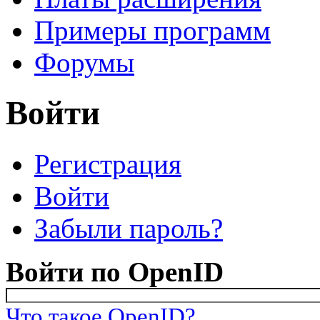
Примеры программ
Форумы
Войти
Регистрация
Главные вкладки
(активная вкладка)
Войти
Забыли пароль?
Войти по OpenID
Что такое OpenID?