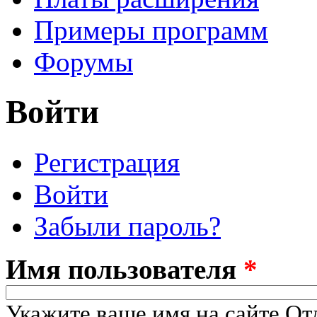
Примеры программ
Форумы
Войти
Регистрация
Главные вкладки
(активная вкладка)
Войти
Забыли пароль?
Имя пользователя
*
Укажите ваше имя на сайте От