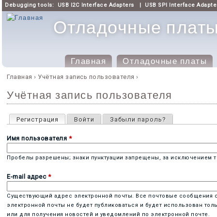
Debugging tools:
USB I2C Interface Adapters
|
USB SPI Interface Adapte
Отладочные платы 
Главная
Отладочные платы
Главное меню
Главная
›
Учётная запись пользователя
›
Вы здесь
Учётная запись пользователя
Главные вкладки
Регистрация
(активная вкладка)
Войти
Забыли пароль?
Имя пользователя
*
Пробелы разрешены; знаки пунктуации запрещены, за исключением то
E-mail адрес
*
Существующий адрес электронной почты. Все почтовые сообщения с с
электронной почты не будет публиковаться и будет использован тол
или для получения новостей и уведомлений по электронной почте.