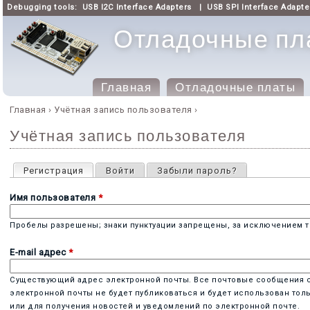
Debugging tools:
USB I2C Interface Adapters
|
USB SPI Interface Adapte
Отладочные пла
Главная
Отладочные платы
Главное меню
Главная
›
Учётная запись пользователя
›
Вы здесь
Учётная запись пользователя
Главные вкладки
Регистрация
(активная вкладка)
Войти
Забыли пароль?
Имя пользователя
*
Пробелы разрешены; знаки пунктуации запрещены, за исключением то
E-mail адрес
*
Существующий адрес электронной почты. Все почтовые сообщения с с
электронной почты не будет публиковаться и будет использован тол
или для получения новостей и уведомлений по электронной почте.