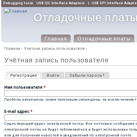
Debugging tools:
USB I2C Interface Adapters
|
USB SPI Interface Adapte
Отладочные платы 
Главная
Отладочные платы
Главное меню
Главная
›
Учётная запись пользователя
›
Вы здесь
Учётная запись пользователя
Главные вкладки
Регистрация
(активная вкладка)
Войти
Забыли пароль?
Имя пользователя
*
Пробелы разрешены; знаки пунктуации запрещены, за исключением то
E-mail адрес
*
Существующий адрес электронной почты. Все почтовые сообщения с с
электронной почты не будет публиковаться и будет использован тол
или для получения новостей и уведомлений по электронной почте.