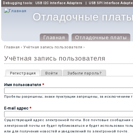
Debugging tools:
USB I2C Interface Adapters
|
USB SPI Interface Adapte
Отладочные платы 
Главная
Отладочные платы
Главное меню
Главная
›
Учётная запись пользователя
›
Вы здесь
Учётная запись пользователя
Главные вкладки
Регистрация
(активная вкладка)
Войти
Забыли пароль?
Имя пользователя
*
Пробелы разрешены; знаки пунктуации запрещены, за исключением то
E-mail адрес
*
Существующий адрес электронной почты. Все почтовые сообщения с с
электронной почты не будет публиковаться и будет использован тол
или для получения новостей и уведомлений по электронной почте.