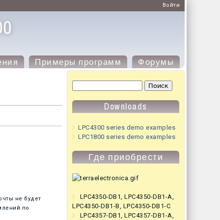
Войти
00
ения
Примеры программ
Форумы
Форма поиска
Поиск
Downloads
LPC4300 series demo examples
LPC1800 series demo examples
Где приобрести
LPC4350-DB1
,
LPC4350-DB1-A
,
очты не будет
LPC4350-DB1-B
,
LPC4350-DB1-C
млений по
LPC4357-DB1
,
LPC4357-DB1-A
,