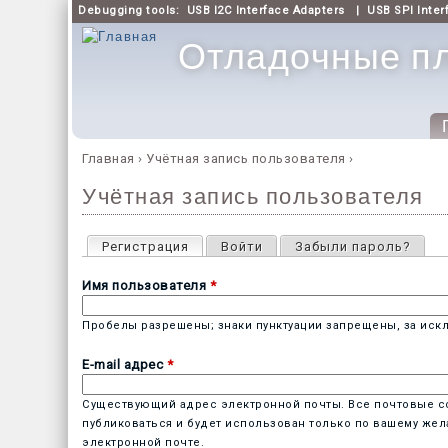
Debugging tools:
USB I2C Interface Adapters
|
USB SPI Inter
Отладочные пл
Главное меню
Главная
›
Учётная запись пользователя
›
Вы здесь
Учётная запись пользователя
Главные вкладки
Регистрация
(активная вкладка)
Войти
Забыли пароль?
Имя пользователя
*
Пробелы разрешены; знаки пунктуации запрещены, за искл
E-mail адрес
*
Существующий адрес электронной почты. Все почтовые соо
публиковаться и будет использован только по вашему жел
электронной почте.