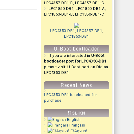
LPC4357-DB1-B
,
LPC4357-DB1-C
LPC1850-DB1
,
LPC1850-DB1-A
,
LPC1850-DB1-B
,
LPC1850-DB1-C
LPC4350-DB1
,
LPC4357-DB1
,
LPC1850-DB1
U-Boot bootloader
If you are interested in
U-Boot
bootloader port for LPC4350-DB1
please visit:
U-Boot port on Diolan
LPC4350-DB1
Recent News
LPC4350-DB1 is released for
purchase
Языки
English
Français
Ελληνικά