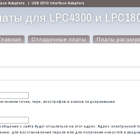
face Adapters
|
USB GPIO Interface Adapters
аты для LPC4300 и LPC18
Главная
Отладочные платы
Платы расшир
ючением точек, тире, апострофов и знаков подчеркивания.
бщения с сайта будут отсылаться на этот адрес. Адрес электронной п
анию: для восстановления пароля или для получения новостей и уведо