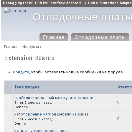
Debugging tools:
USB I2C Interface Adapters
|
USB SPI Interface Adapte
Отладочные платы 
Главная
Отладочные платы
Главное меню
Главная
›
Форумы
›
Вы здесь
Extension Boards
Войдите
, чтобы оставлять новые сообщения на форуме.
Тема форума
Ответо
стабилизированный мох купить харьков
Обычная тема
0
5 лет 2 месяца назад
Dencps
изготовление мягкой мебели на заказ
Обычная тема
0
5 лет 2 месяца назад
Denrlc
купить пузырьковая панель