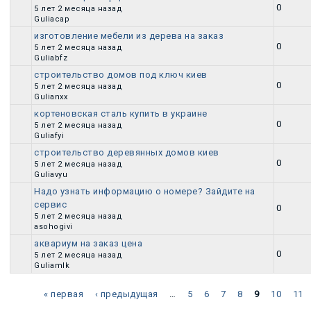
Обычная тема
0
5 лет 2 месяца назад
Guliacap
изготовление мебели из дерева на заказ
Обычная тема
0
5 лет 2 месяца назад
Guliabfz
строительство домов под ключ киев
Обычная тема
0
5 лет 2 месяца назад
Gulianxx
кортеновская сталь купить в украине
Обычная тема
0
5 лет 2 месяца назад
Guliafyi
строительство деревянных домов киев
Обычная тема
0
5 лет 2 месяца назад
Guliavyu
Надо узнать информацию о номере? Зайдите на
сервис
Обычная тема
0
5 лет 2 месяца назад
asohogivi
аквариум на заказ цена
Обычная тема
0
5 лет 2 месяца назад
Guliamlk
« первая
‹ предыдущая
…
5
6
7
8
9
10
11
Страницы