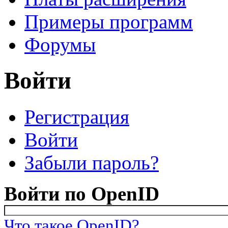
Примеры программ
Форумы
Войти
Регистрация
Главные вкладки
(активная вкладка)
Войти
Забыли пароль?
Войти по OpenID
Что такое OpenID?