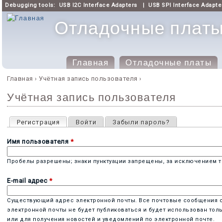
Debugging tools:
USB I2C Interface Adapters
|
USB SPI Interface Adapte
Отладочные платы 
Главная
Отладочные платы
Главное меню
Главная
›
Учётная запись пользователя
›
Вы здесь
Учётная запись пользователя
Главные вкладки
Регистрация
(активная вкладка)
Войти
Забыли пароль?
Имя пользователя
*
Пробелы разрешены; знаки пунктуации запрещены, за исключением то
E-mail адрес
*
Существующий адрес электронной почты. Все почтовые сообщения с с
электронной почты не будет публиковаться и будет использован тол
или для получения новостей и уведомлений по электронной почте.