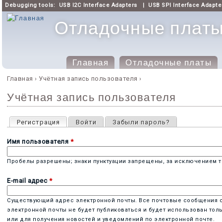
Debugging tools:
USB I2C Interface Adapters
|
USB SPI Interface Adapte
Отладочные платы 
Главная
Отладочные платы
Главное меню
Главная
›
Учётная запись пользователя
›
Вы здесь
Учётная запись пользователя
Главные вкладки
Регистрация
(активная вкладка)
Войти
Забыли пароль?
Имя пользователя
*
Пробелы разрешены; знаки пунктуации запрещены, за исключением то
E-mail адрес
*
Существующий адрес электронной почты. Все почтовые сообщения с с
электронной почты не будет публиковаться и будет использован тол
или для получения новостей и уведомлений по электронной почте.