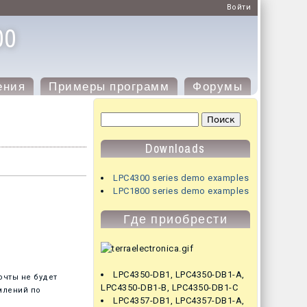
Войти
00
ения
Примеры программ
Форумы
Форма поиска
Поиск
Downloads
LPC4300 series demo examples
LPC1800 series demo examples
Где приобрести
LPC4350-DB1
,
LPC4350-DB1-A
,
очты не будет
LPC4350-DB1-B
,
LPC4350-DB1-C
млений по
LPC4357-DB1
,
LPC4357-DB1-A
,