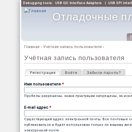
Debugging tools:
USB I2C Interface Adapters
|
USB SPI Inter
Отладочные пл
Главное меню
Главная
›
Учётная запись пользователя
›
Вы здесь
Учётная запись пользователя
Главные вкладки
Регистрация
(активная вкладка)
Войти
Забыли пароль?
Имя пользователя
*
Пробелы разрешены; знаки пунктуации запрещены, за искл
E-mail адрес
*
Существующий адрес электронной почты. Все почтовые соо
публиковаться и будет использован только по вашему жел
электронной почте.