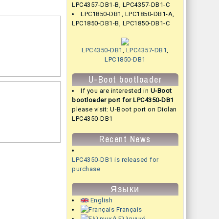
LPC4357-DB1-B
,
LPC4357-DB1-C
LPC1850-DB1
,
LPC1850-DB1-A
,
LPC1850-DB1-B
,
LPC1850-DB1-C
LPC4350-DB1
,
LPC4357-DB1
,
LPC1850-DB1
U-Boot bootloader
If you are interested in
U-Boot
bootloader port for LPC4350-DB1
please visit:
U-Boot port on Diolan
LPC4350-DB1
Recent News
LPC4350-DB1 is released for
purchase
Языки
English
Français
Ελληνικά