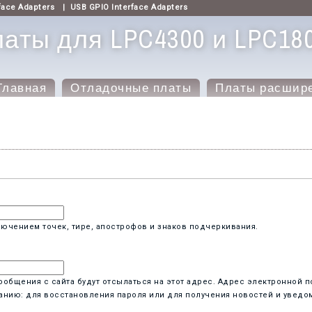
face Adapters
|
USB GPIO Interface Adapters
аты для LPC4300 и LPC18
Главная
Отладочные платы
Платы расшир
ючением точек, тире, апострофов и знаков подчеркивания.
бщения с сайта будут отсылаться на этот адрес. Адрес электронной п
анию: для восстановления пароля или для получения новостей и уведо