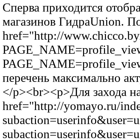
Сперва приходится отобр
магазинов ГидраUnion. По
href="http://www.chicco.by
PAGE_NAME=profile_view
PAGE_NAME=profile_vie
перечень максимально ак
</p><br><p>Для захода на
href="http://yomayo.ru/ind
subaction=userinfo&user=u
subaction=userinfo&user=