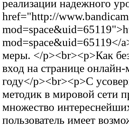
реализации надежного ур
href="http://www.bandicam
mod=space&uid=65119">ht
mod=space&uid=65119</a>
меры. </p><br><p>Как бе
вход на странице онлайн
году</p><br><p>С усове
методик в мировой сети 
множество интереснейших
пользователь имеет возмо