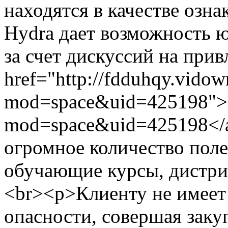
находятся в качестве озн
Hydra дает возможность ю
за счет дискуссий на прив
href="http://fdduhqy.vido
mod=space&uid=425198">ht
mod=space&uid=425198</a
огромное количество пол
обучающие курсы, дистриб
<br><p>Клиенту не имеет 
опасности, совершая закуп