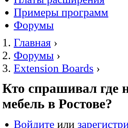
Примеры программ
Форумы
Главная
›
Вы здесь
Форумы
›
Extension Boards
›
Кто спрашивал где 
мебель в Ростове?
Войдите
или
зарегистр