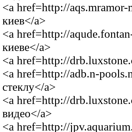
<a href=http://aqs.mramor
киев</a>
<a href=http://aqude.fonta
киеве</a>
<a href=http://drb.luxston
<a href=http://adb.n-pools
стеклу</a>
<a href=http://drb.luxston
видео</a>
<a href=http://jpv.aquari