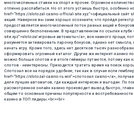
многочисленные ставки на спорт и прочее. Огромное количеств
отлично расслабиться. Но от этого устаешь быстро, особенно н
href="https://slotozal-casino-official-site.xyz">официальный сайт
акций. Наверное вы сами хорошо осознаете, что пройдя регистр
предоставляется многочисленный поток разных акций и бонусов
совершенно бесполезными. В представленном по ссылке клубе <a hr
site.xyz">slotozal игровые автоматы</a>, все намного проще, п
разумеется активировать парочку бонусов, однако нет смысла,
начать игру. Кроме того, здесь нет десятков тысяч разнообразн
сформировать огромный каталог. Другие же интернет-казино по
можно больше слотов и в итоге геймеры путаются, потому как 
слотов - неинтересны. Приходится тратить время на поиск хоро
Слотозал все на порядок удобнее, так как в случае если гемблер
href="https://slotozal-casino-ru.win">слотозал casino</a>, полу
деле лучших автоматов, где каждый интересен и выгоден. По по
рассмотренное онлайн казино производит вывод быстро, главн
общем-то основные причины популярности и востребованности S
казино в ТОП лидеры.<br><br>