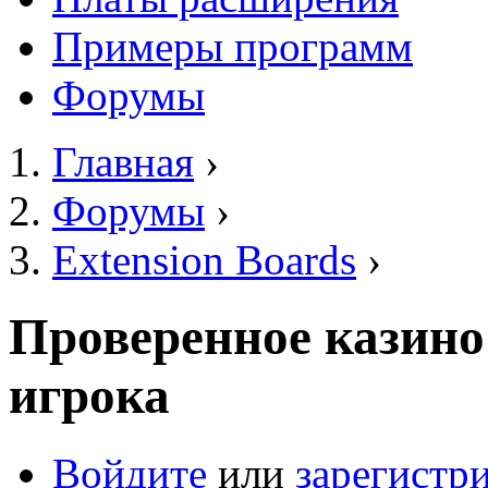
Примеры программ
Форумы
Главная
›
Вы здесь
Форумы
›
Extension Boards
›
Проверенное казино
игрока
Войдите
или
зарегистр