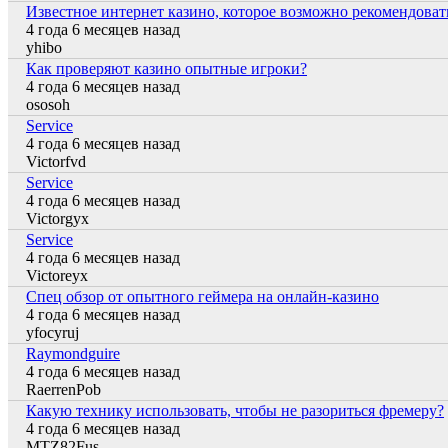
Известное интернет казино, которое возможно рекомендова
4 года 6 месяцев назад
Обычная тема
yhibo
Как проверяют казино опытные игроки?
4 года 6 месяцев назад
Обычная тема
ososoh
Service
4 года 6 месяцев назад
Обычная тема
Victorfvd
Service
4 года 6 месяцев назад
Обычная тема
Victorgyx
Service
4 года 6 месяцев назад
Обычная тема
Victoreyx
Спец обзор от опытного геймера на онлайн-казино
4 года 6 месяцев назад
Обычная тема
yfocyruj
Raymondguire
4 года 6 месяцев назад
Обычная тема
RaerrenPob
Какую технику использовать, чтобы не разориться фремеру?
4 года 6 месяцев назад
Обычная тема
MTZ82Fus