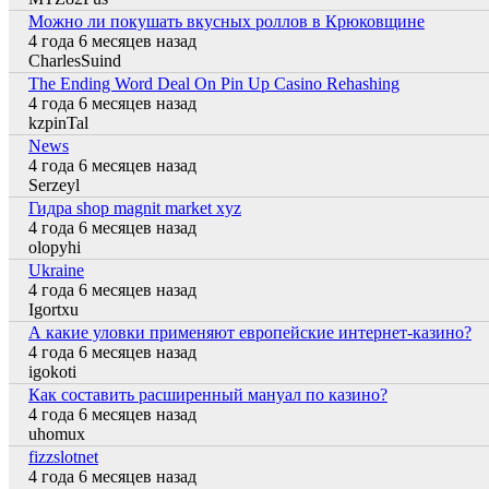
Можно ли покушать вкусных роллов в Крюковщине
4 года 6 месяцев назад
Обычная тема
CharlesSuind
The Ending Word Deal On Pin Up Casino Rehashing
4 года 6 месяцев назад
Обычная тема
kzpinTal
News
4 года 6 месяцев назад
Обычная тема
Serzeyl
Гидра shop magnit market xyz
4 года 6 месяцев назад
Обычная тема
olopyhi
Ukraine
4 года 6 месяцев назад
Обычная тема
Igortxu
А какие уловки применяют европейские интернет-казино?
4 года 6 месяцев назад
Обычная тема
igokoti
Как составить расширенный мануал по казино?
4 года 6 месяцев назад
Обычная тема
uhomux
fizzslotnet
4 года 6 месяцев назад
Обычная тема