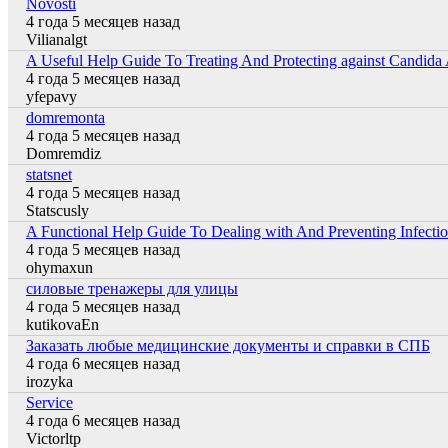
Novosti
4 года 5 месяцев назад
Обычная тема
Vilianalgt
A Useful Help Guide To Treating And Protecting against Candida 
4 года 5 месяцев назад
Обычная тема
yfepavy
domremonta
4 года 5 месяцев назад
Обычная тема
Domremdiz
statsnet
4 года 5 месяцев назад
Обычная тема
Statscusly
A Functional Help Guide To Dealing with And Preventing Infecti
4 года 5 месяцев назад
Обычная тема
ohymaxun
силовые тренажеры для улицы
4 года 5 месяцев назад
Обычная тема
kutikovaEn
Заказать любые медицинские документы и справки в СПБ
4 года 6 месяцев назад
Обычная тема
irozyka
Service
4 года 6 месяцев назад
Обычная тема
Victorltp