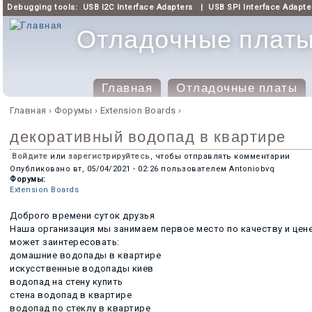
Debugging tools:
USB I2C Interface Adapters
|
USB SPI Interface Adapte
Отладочные платы 
Главная
Отладочные платы
Главное меню
Главная
›
Форумы
›
Extension Boards
›
Вы здесь
декоративный водопад в квартире
Войдите
или
зарегистрируйтесь
, чтобы отправлять комментарии
Опубликовано
вт, 05/04/2021 - 02:26
пользователем
Antoniobvq
Форумы:
Extension Boards
Доброго времени суток друзья
Наша организация мы занимаем первое место по качеству и цене
может заинтересовать:
домашние водопады в квартире
искусственные водопады киев
водопад на стену купить
стена водопад в квартире
водопад по стеклу в квартире