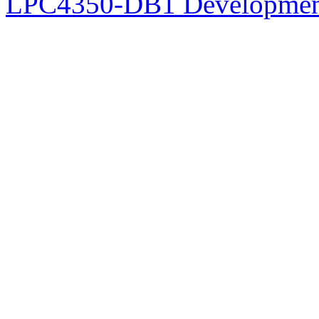
LPC4350-DB1 Developmen