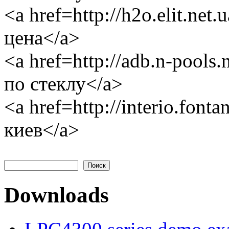
<a href=http://h2o.elit.ne
цена</a>
<a href=http://adb.n-pools
по стеклу</a>
<a href=http://interio.font
киев</a>
Поиск
Форма поиска
Downloads