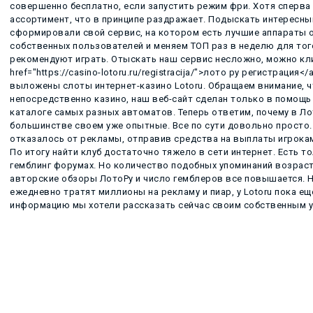
совершенно бесплатно, если запустить режим фри. Хотя сперва
ассортимент, что в принципе раздражает. Подыскать интересны
сформировали свой сервис, на котором есть лучшие аппараты о
собственных пользователей и меняем ТОП раз в неделю для тог
рекомендуют играть. Отыскать наш сервис несложно, можно кли
href="https://casino-lotoru.ru/registracija/">лото ру регистрация
выложены слоты интернет-казино Lotoru. Обращаем внимание, 
непосредственно казино, наш веб-сайт сделан только в помощь
каталоге самых разных автоматов. Теперь ответим, почему в Л
большинстве своем уже опытные. Все по сути довольно просто
отказалось от рекламы, отправив средства на выплаты игрокам
По итогу найти клуб достаточно тяжело в сети интернет. Есть то
гемблинг форумах. Но количество подобных упоминаний возрас
авторские обзоры ЛотоРу и число гемблеров все повышается. Н
ежедневно тратят миллионы на рекламу и пиар, у Lotoru пока ещ
информацию мы хотели рассказать сейчас своим собственным у