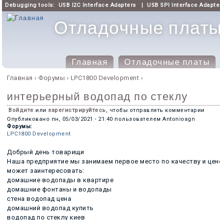
Debugging tools:
USB I2C Interface Adapters
|
USB SPI Interface Adapte
Отладочные платы 
Главная
Отладочные платы
Главное меню
Главная
›
Форумы
›
LPC1800 Development
›
Вы здесь
интерьерный водопад по стеклу
Войдите
или
зарегистрируйтесь
, чтобы отправлять комментарии
Опубликовано
пн, 05/03/2021 - 21:40
пользователем
Antonioagn
Форумы:
LPC1800 Development
Добрый день товарищи
Наша предприятие мы занимаем первое место по качеству и цен
может заинтересовать:
домашние водопады в квартире
домашние фонтаны и водопады
стена водопад цена
домашний водопад купить
водопад по стеклу киев