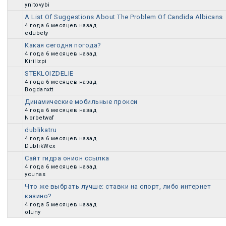
ynitovybi
A List Of Suggestions About The Problem Of Candida Albicans
Обычная тема
4 года 6 месяцев назад
edubety
Какая сегодня погода?
Обычная тема
4 года 6 месяцев назад
Kirillzpi
STEKLOIZDELIE
Обычная тема
4 года 6 месяцев назад
Bogdanxtt
Динамические мобильные прокси
Обычная тема
4 года 6 месяцев назад
Norbetwaf
dublikatru
Обычная тема
4 года 6 месяцев назад
DublikWex
Сайт гидра онион ссылка
Обычная тема
4 года 6 месяцев назад
ycunas
Что же выбрать лучше: ставки на спорт, либо интернет
казино?
Обычная тема
4 года 5 месяцев назад
oluny