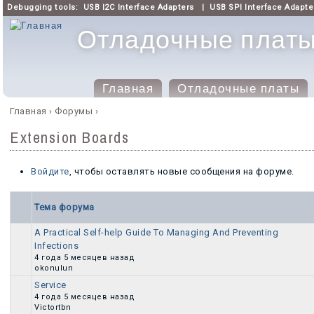
Debugging tools:
USB I2C Interface Adapters
|
USB SPI Interface Adapte
Отладочные платы 
Главная
Отладочные платы
Главное меню
Главная
›
Форумы
›
Вы здесь
Extension Boards
Войдите
, чтобы оставлять новые сообщения на форуме.
Тема форума
A Practical Self-help Guide To Managing And Preventing
Infections
Обычная тема
4 года 5 месяцев назад
okonulun
Service
Обычная тема
4 года 5 месяцев назад
Victortbn