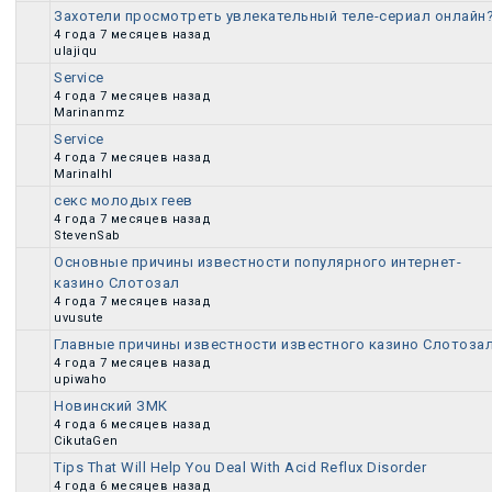
Захотели просмотреть увлекательный теле-сериал онлайн
Обычная тема
4 года 7 месяцев назад
ulajiqu
Service
Обычная тема
4 года 7 месяцев назад
Marinanmz
Service
Обычная тема
4 года 7 месяцев назад
Marinalhl
секс молодых геев
Обычная тема
4 года 7 месяцев назад
StevenSab
Основные причины известности популярного интернет-
казино Слотозал
Обычная тема
4 года 7 месяцев назад
uvusute
Главные причины известности известного казино Слотоза
Обычная тема
4 года 7 месяцев назад
upiwaho
Новинский ЗМК
Обычная тема
4 года 6 месяцев назад
CikutaGen
Tips That Will Help You Deal With Acid Reflux Disorder
Обычная тема
4 года 6 месяцев назад